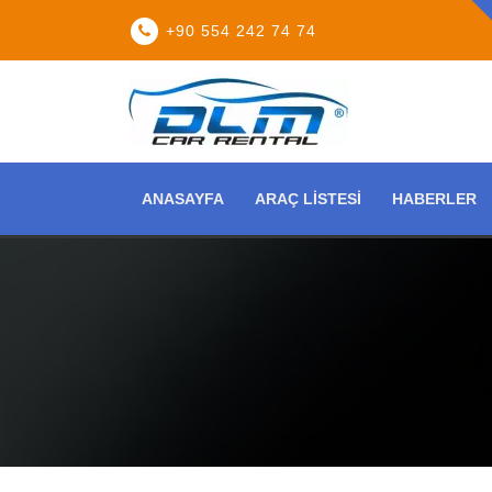
+90 554 242 74 74
ANASAYFA
ARAÇ LISTESI
HABERLER