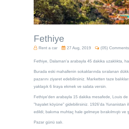
Fethiye
Rent a car
27 Aug, 2019
(05) Comments
Fethiye, Dalaman'a arabayla 45 dakika uzaklıkta, har
Burada eski mahallenin sokaklarında sıralanan dükkan
pazarını ziyaret edebilirsiniz. Marketten taze balıkları
yaklaşık 6 liraya ekmek ve salata versin.
Fethiye'den arabayla 15 dakika mesafede, Louis de 
"hayalet köyüne" gidebilirsiniz. 1926'da Yunanistan 
edildi; bakıma muhtaç hale gelmeye bırakılmıştı ve şi
Pazar günü salı.