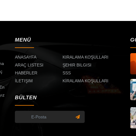
MENÜ
G
ANASAYFA
KIRALAMA KOŞULLARI
ma
ARAÇ LISTESI
ŞEHIR BILGISI
aç
HABERLER
SSS
İLETIŞIM
KİRALAMA KOŞULLARI
 En
yız
BÜLTEN