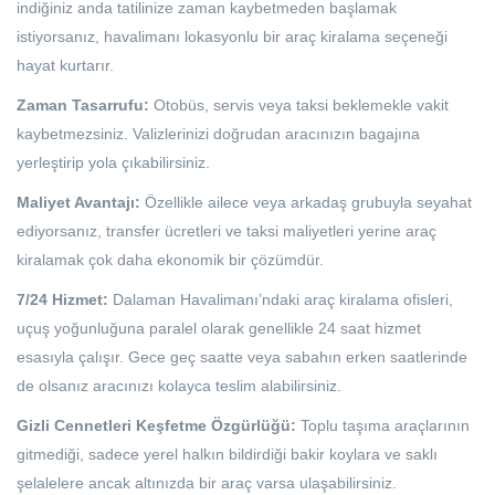
indiğiniz anda tatilinize zaman kaybetmeden başlamak
istiyorsanız, havalimanı lokasyonlu bir araç kiralama seçeneği
hayat kurtarır.
Zaman Tasarrufu:
Otobüs, servis veya taksi beklemekle vakit
kaybetmezsiniz. Valizlerinizi doğrudan aracınızın bagajına
yerleştirip yola çıkabilirsiniz.
Maliyet Avantajı:
Özellikle ailece veya arkadaş grubuyla seyahat
ediyorsanız, transfer ücretleri ve taksi maliyetleri yerine araç
kiralamak çok daha ekonomik bir çözümdür.
7/24 Hizmet:
Dalaman Havalimanı’ndaki araç kiralama ofisleri,
uçuş yoğunluğuna paralel olarak genellikle 24 saat hizmet
esasıyla çalışır. Gece geç saatte veya sabahın erken saatlerinde
de olsanız aracınızı kolayca teslim alabilirsiniz.
Gizli Cennetleri Keşfetme Özgürlüğü:
Toplu taşıma araçlarının
gitmediği, sadece yerel halkın bildirdiği bakir koylara ve saklı
şelalelere ancak altınızda bir araç varsa ulaşabilirsiniz.