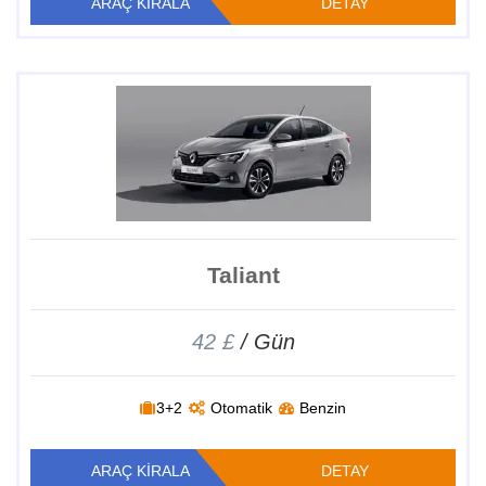
ARAÇ KİRALA
DETAY
Taliant
42 £
/ Gün
3+2
Otomatik
Benzin
ARAÇ KİRALA
DETAY