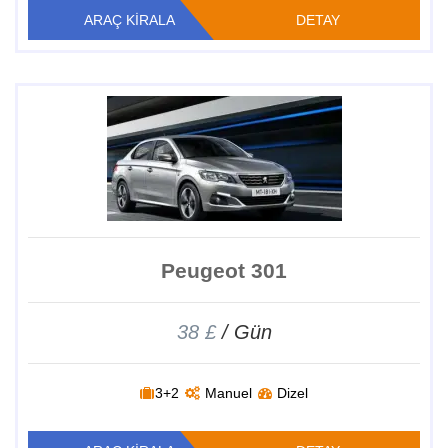
ARAÇ KİRALA
DETAY
Peugeot 301
38 £
/ Gün
3+2
Manuel
Dizel