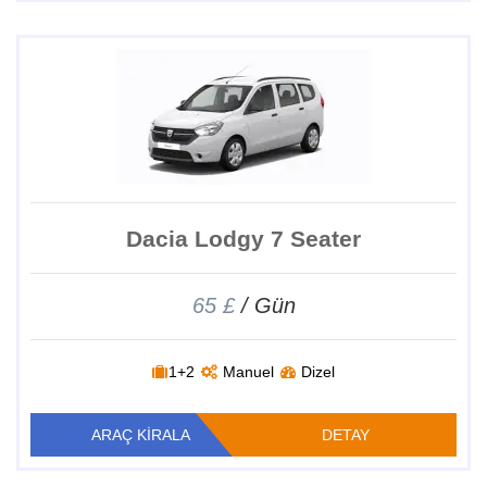
Dacia Lodgy 7 Seater
65 £
/ Gün
1+2
Manuel
Dizel
ARAÇ KİRALA
DETAY