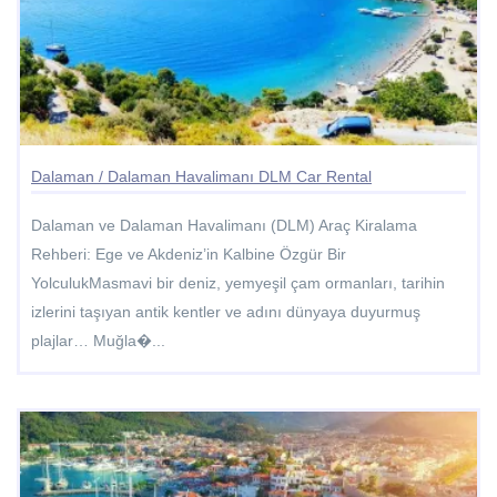
Dalaman / Dalaman Havalimanı DLM Car Rental
Dalaman ve Dalaman Havalimanı (DLM) Araç Kiralama
Rehberi: Ege ve Akdeniz’in Kalbine Özgür Bir
YolculukMasmavi bir deniz, yemyeşil çam ormanları, tarihin
izlerini taşıyan antik kentler ve adını dünyaya duyurmuş
plajlar… Muğla�...