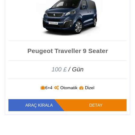
Peugeot Traveller 9 Seater
100 £
/ Gün
6+4
Otomatik
Dizel
ARAÇ KİRALA
DETAY