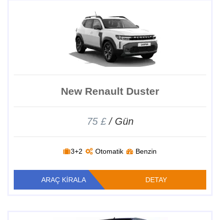
New Renault Duster
75 £
/ Gün
3+2
Otomatik
Benzin
ARAÇ KİRALA
DETAY