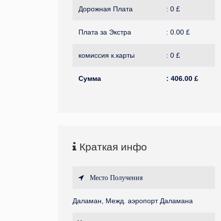
Дорожная Плата
:
0
£
Плата за Экстра
:
0.00
£
комиссия к.карты
:
0
£
Сумма
:
406.00
£
Краткая инфо
Место Получения
Даламан, Межд. аэропорт Даламана