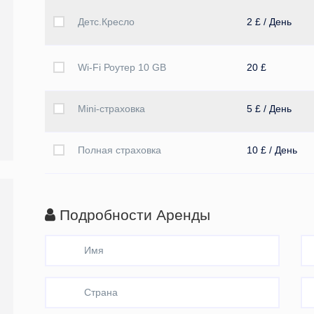
Детс.Кресло
2 £ / День
Wi-Fi Роутер 10 GB
20 £
Mini-страховка
5 £ / День
Полная страховка
10 £ / День
Подробности Аренды